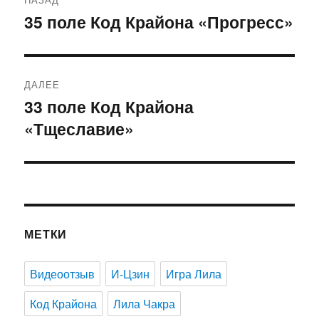
по
35 поле Код Крайона «Прогресс»
Предыдущая
запись:
записям
ДАЛЕЕ
33 поле Код Крайона
Следующая
«Тщеславие»
запись:
МЕТКИ
Видеоотзыв
И-Цзин
Игра Лила
Код Крайона
Лила Чакра