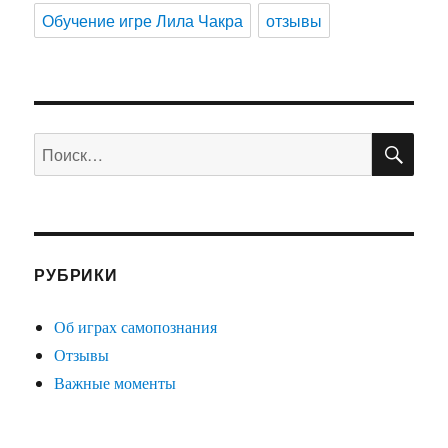
Обучение игре Лила Чакра
отзывы
ПО
Искать:
РУБРИКИ
Об играх самопознания
Отзывы
Важные моменты