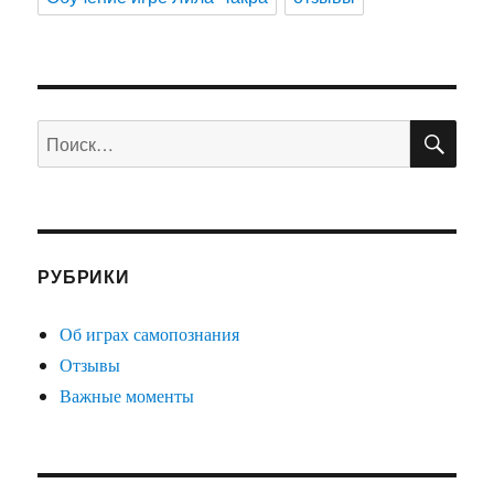
ПО
Искать:
РУБРИКИ
Об играх самопознания
Отзывы
Важные моменты