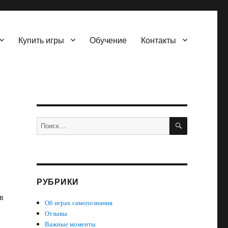
Купить игры
Обучение
Контакты
ПОИСК
Искать:
РУБРИКИ
т
в
Об играх самопознания
Отзывы
Важные моменты