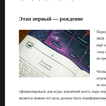
Этап первый — рождение
Перед
№68 —
ещё н
«над 
не пр
Чтобы
игров
не вы
сформулировали для игры, вероятней всего, надо пер
является знаком что цель должна быть переформулир