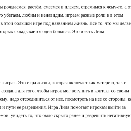
ы рождаемся, растём, смеемся и плачем, стремимся к чему-то, а о
то убегаем, любим и ненавидим, играем разные роли в в этом
 в этой большой игре под названием Жизнь. Всё то, что мы дела
которых складывается одна большая. Это и есть Лила —
т «игра». Это игра жизни, которая включает как материю, так и
оздана для того, чтобы игрок мог вступить в контакт со своим
у, надо отсоединиться от нее, посмотреть на нее со стороны, к
м и пути ее разрешения. Игра Лила помогает игрокам выйти за
емой, увидеть то, что было скрыто ранее и разрешить негативну