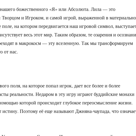
 нашего божественного «Я» или Абсолюта. Лила — это
и Творцом и Игроком, и самой игрой, выраженной в материальн
е поле, на котором передвигается наш игровой символ, выступае
сутствует весь этот мир. Таким образом, те озарения и осознани
ереходят в макрокосм — эту вселенную. Так мы трансформируем
о от нас.
го поля, на которое попал игрок, дает все более и более
ласты реальности. Недаром в эту игру играют буддийские монахи
с помощью которой происходит глубокое переосмысление жизни.
т истину. Поэтому её еще называют Джняна-чаупада, что означае