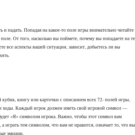
ть и падать. Попадая на какое-то поле игры внимательно читайте
 поле. От того, насколько вы поймете, почему вы попадаете на т
ете все аспекты вашей ситуации, зависит, добьетесь ли вы
вить.
 кубик, книгу или карточки с описанием всех 72- полей игры,
вои ходы. Каждый игрок должен иметь свой игровой символ —
удет «Я» символом игрока. Важно, чтобы этот символ вам
 а играть тем символом, что вам не нравится, означает то, что в
ные эмоции.