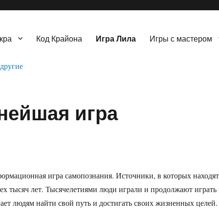
а Чакра, код Крайона и другие
кра
Код Крайона
Игра Лила
Игры с мастером
нейшая игра
формационная игра самопознания. Источники, в которых находя
рех тысяч лет. Тысячелетиями люди играли и продолжают играть 
ает людям найти свой путь и достигать своих жизненных целей.