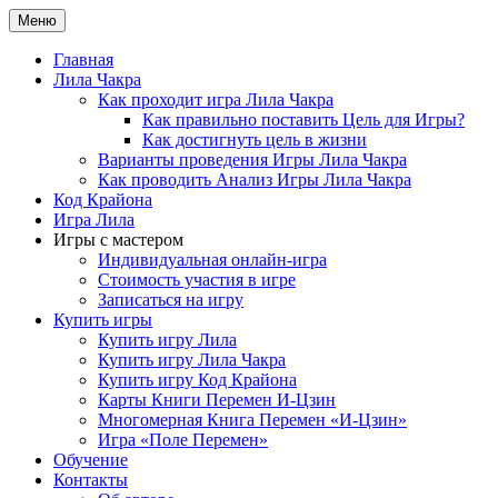
Перейти
Меню
Игры самопознания — Лила Чакра, код Крайона и другие
к
содержимому
Главная
Лила Чакра
Как проходит игра Лила Чакра
Как правильно поставить Цель для Игры?
Как достигнуть цель в жизни
Варианты проведения Игры Лила Чакра
Как проводить Анализ Игры Лила Чакра
Код Крайона
Игра Лила
Игры с мастером
Индивидуальная онлайн-игра
Стоимость участия в игре
Записаться на игру
Купить игры
Купить игру Лила
Купить игру Лила Чакра
Купить игру Код Крайона
Карты Книги Перемен И-Цзин
Многомерная Книга Перемен «И-Цзин»
Игра «Поле Перемен»
Обучение
Контакты