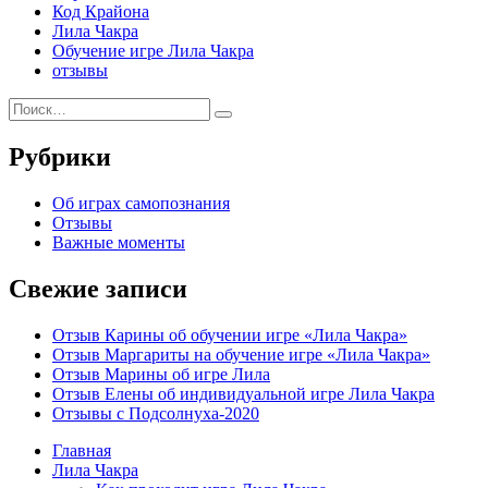
Код Крайона
Лила Чакра
Обучение игре Лила Чакра
отзывы
Искать:
Поиск
Рубрики
Об играх самопознания
Отзывы
Важные моменты
Свежие записи
Отзыв Карины об обучении игре «Лила Чакра»
Отзыв Маргариты на обучение игре «Лила Чакра»
Отзыв Марины об игре Лила
Отзыв Елены об индивидуальной игре Лила Чакра
Отзывы с Подсолнуха-2020
Главная
Лила Чакра