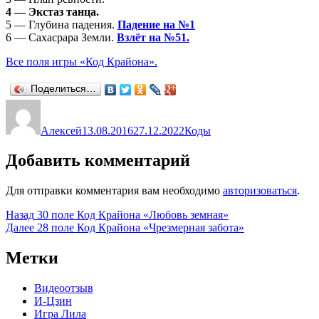
4 — Экстаз танца.
5 — Глубина падения.
Падение на №1
6 — Сахасрара Земли.
Взлёт на №51.
Все поля игры «Код Крайона».
Поделиться…
Автор
Опубликовано
Рубрики
Алексей
13.08.2016
27.12.2022
Коды
Добавить комментарий
Для отправки комментария вам необходимо
авторизоваться
.
Навигация
Предыдущая
Назад
30 поле Код Крайона «Любовь земная»
запись:
Следующая
Далее
28 поле Код Крайона «Чрезмерная забота»
по
запись:
записям
Метки
Видеоотзыв
И-Цзин
Игра Лила