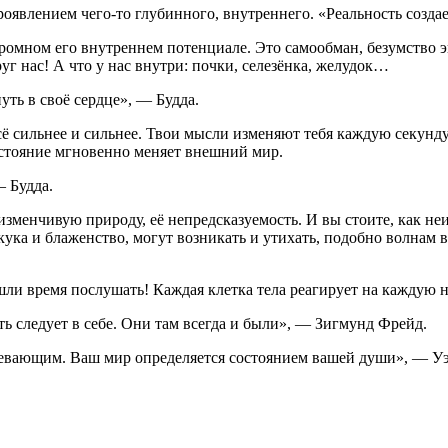
роявлением чего-то глубинного, внутреннего. «Реальность созда
громном его внутреннем потенциале. Это самообман, безумство э
уг нас! А что у нас внутри: почки, селезёнка, желудок…
нуть в своё сердце», — Будда.
 всё сильнее и сильнее. Твои мысли изменяют тебя каждую секун
остояние мгновенно меняет внешний мир.
— Будда.
изменчивую природу, её непредсказуемость. И вы стоите, как не
скука и блаженство, могут возникать и утихать, подобно волнам в
ашли время послушать! Каждая клетка тела реагирует на каждую
ать следует в себе. Они там всегда и были», — Зигмунд Фрейд.
спевающим. Ваш мир определяется состоянием вашей души», — У