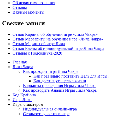
Об играх самопознания
Отзывы
Важные моменты
Свежие записи
Отзыв Карины об обучении игре «Лила Чакра»
Отзыв Маргариты на обучение игре «Лила Чакра»
Отзыв Марины об игре Лила
Отзыв Елены об индивидуальной игре Лила Чакра
Отзывы с Подсолнуха-2020
Главная
Лила Чакра
Как проходит игра Лила Чакра
Как правильно поставить Цель для Игры?
Как достигнуть цель в жизни
Варианты проведения Игры Лила Чакра
Как проводить Анализ Игры Лила Чакра
Код Крайона
Игра Лила
Игры с мастером
Индивидуальная онлайн-игра
Стоимость участия в игре