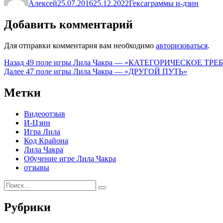
Алексей
25.07.2016
25.12.2022
Гексаграммы и-дзин
Добавить комментарий
Для отправки комментария вам необходимо
авторизоваться
.
Навигация
Предыдущая
Назад
49 поле игры Лила Чакра — «КАТЕГОРИЧЕСКОЕ Т
запись:
Следующая
Далее
47 поле игры Лила Чакра — «ДРУГОЙ ПУТЬ»
по
запись:
записям
Метки
Видеоотзыв
И-Цзин
Игра Лила
Код Крайона
Лила Чакра
Обучение игре Лила Чакра
отзывы
Искать:
Поиск
Рубрики