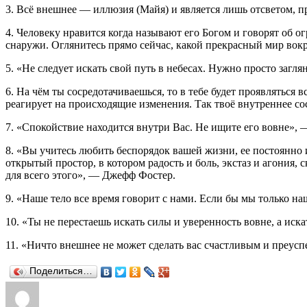
3. Всё внешнее — иллюзия (Майя) и является лишь отсветом, п
4. Человеку нравится когда называют его Богом и говорят об о
снаружи. Оглянитесь прямо сейчас, какой прекрасный мир вокр
5. «Не следует искать свой путь в небесах. Нужно просто загля
6. На чём ты сосредотачиваешься, то в тебе будет проявляться
реагирует на происходящие изменения. Так твоё внутреннее с
7. «Спокойствие находится внутри Вас. Не ищите его вовне», 
8. «Вы учитесь любить беспорядок вашей жизни, ее постоянно 
открытый простор, в котором радость и боль, экстаз и агония, 
для всего этого», — Джефф Фостер.
9. «Наше тело все время говорит с нами. Если бы мы только н
10. «Ты не перестаешь искать силы и уверенность вовне, а иск
11. «Ничто внешнее не может сделать вас счастливым и преу
Поделиться…
Автор
Опубликовано
Рубрики