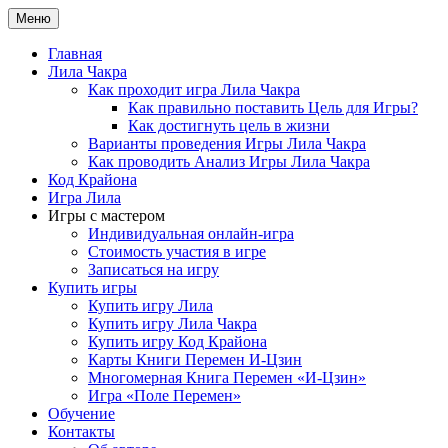
Перейти
Меню
Игры самопознания — Лила Чакра, код Крайона и другие
к
содержимому
Главная
Лила Чакра
Как проходит игра Лила Чакра
Как правильно поставить Цель для Игры?
Как достигнуть цель в жизни
Варианты проведения Игры Лила Чакра
Как проводить Анализ Игры Лила Чакра
Код Крайона
Игра Лила
Игры с мастером
Индивидуальная онлайн-игра
Стоимость участия в игре
Записаться на игру
Купить игры
Купить игру Лила
Купить игру Лила Чакра
Купить игру Код Крайона
Карты Книги Перемен И-Цзин
Многомерная Книга Перемен «И-Цзин»
Игра «Поле Перемен»
Обучение
Контакты